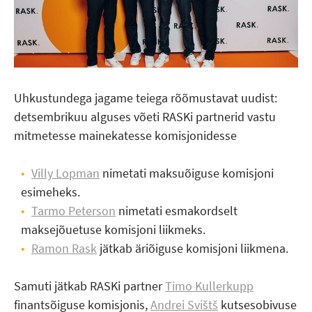
Uhkustundega jagame teiega rõõmustavat uudist:
detsembrikuu alguses võeti RASKi partnerid vastu
mitmetesse mainekatesse komisjonidesse
Villy Lopman
nimetati maksuõiguse komisjoni
esimeheks.
Tarmo Peterson
nimetati esmakordselt
maksejõuetuse komisjoni liikmeks.
Ramon Rask
jätkab äriõiguse komisjoni liikmena.
Samuti jätkab RASKi partner
Timo Kullerkupp
finantsõiguse komisjonis,
Andrei Svišt
kutsesobivuse