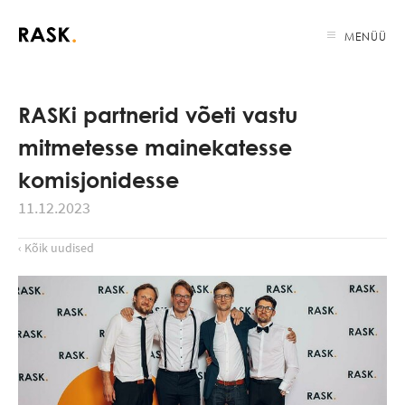
MENÜÜ
RASKi partnerid võeti vastu
mitmetesse mainekatesse
komisjonidesse
11.12.2023
‹ Kõik uudised