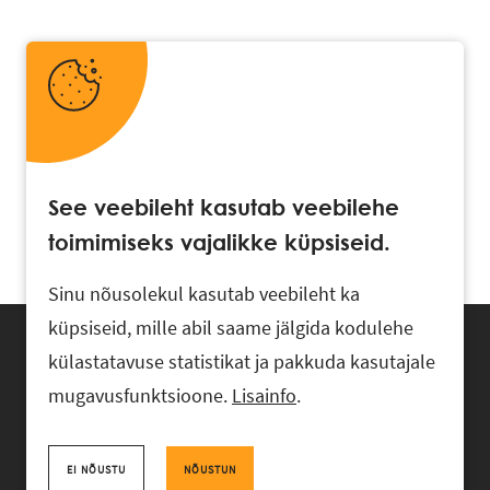
See veebileht kasutab veebilehe
toimimiseks vajalikke küpsiseid.
Sinu nõusolekul kasutab veebileht ka
küpsiseid, mille abil saame jälgida kodulehe
külastatavuse statistikat ja pakkuda kasutajale
mugavusfunktsioone.
Lisainfo
.
Advokaadibüroo RASK, Ahtri 6, 10151 Tallinn, Eesti
+372 618 0820
,
rask@rask.ee
, www.rask.ee
EI NÕUSTU
NÕUSTUN