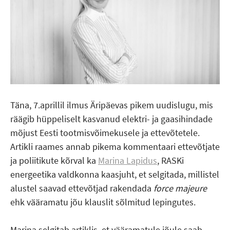
Täna, 7.aprillil ilmus Äripäevas pikem uudislugu, mis
räägib hüppeliselt kasvanud elektri- ja gaasihindade
mõjust Eesti tootmisvõimekusele ja ettevõtetele.
Artikli raames annab pikema kommentaari ettevõtjate
ja poliitikute kõrval ka
Marina Lapidus
, RASKi
energeetika valdkonna kaasjuht, et selgitada, millistel
alustel saavad ettevõtjad rakendada
force majeure
ehk vääramatu jõu klauslit sõlmitud lepingutes.
Marina selgitab artiklis, et vääramatule jõule saab