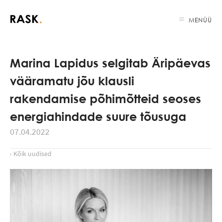
MENÜÜ
Marina Lapidus selgitab Äripäevas
vääramatu jõu klausli
rakendamise põhimõtteid seoses
energiahindade suure tõusuga
07.04.2022
‹ Kõik uudised