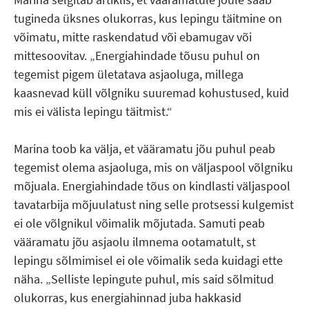
tugineda üksnes olukorras, kus lepingu täitmine on
võimatu, mitte raskendatud või ebamugav või
mittesoovitav. „Energiahindade tõusu puhul on
tegemist pigem ületatava asjaoluga, millega
kaasnevad küll võlgniku suuremad kohustused, kuid
mis ei välista lepingu täitmist.“
Marina toob ka välja, et vääramatu jõu puhul peab
tegemist olema asjaoluga, mis on väljaspool võlgniku
mõjuala. Energiahindade tõus on kindlasti väljaspool
tavatarbija mõjuulatust ning selle protsessi kulgemist
ei ole võlgnikul võimalik mõjutada. Samuti peab
vääramatu jõu asjaolu ilmnema ootamatult, st
lepingu sõlmimisel ei ole võimalik seda kuidagi ette
näha. „Selliste lepingute puhul, mis said sõlmitud
olukorras, kus energiahinnad juba hakkasid