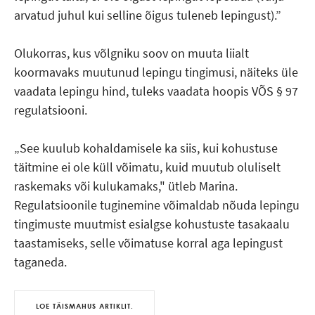
arvatud juhul kui selline õigus tuleneb lepingust).”
Olukorras, kus võlgniku soov on muuta liialt
koormavaks muutunud lepingu tingimusi, näiteks üle
vaadata lepingu hind, tuleks vaadata hoopis VÕS § 97
regulatsiooni.
See kuulub kohaldamisele ka siis, kui kohustuse
täitmine ei ole küll võimatu, kuid muutub oluliselt
raskemaks või kulukamaks," ütleb Marina.
Regulatsioonile tuginemine võimaldab nõuda lepingu
tingimuste muutmist esialgse kohustuste tasakaalu
taastamiseks, selle võimatuse korral aga lepingust
taganeda.
LOE TÄISMAHUS ARTIKLIT.