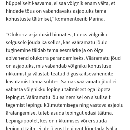
hüppeliselt kasvama, ei saa võlgnik enam väita, et
hindade tõus on vabandavaks asjaoluks tema
kohustuste täitmisel,“ kommenteerib Marina.
“Olukorra asjaolusid hinnates, tuleks võlgnikul
selgusele jõuda ka selles, kas vääramatu jõule
tuginemine täidab tema eesmärke ja on õige
abivahend olukorra parandamiseks. Vääramatu jõud
on asjaoluks, mis vabandab võlgniku kohustuse
rikkumist ja välistab teatud õiguskaitsevahendite
kasutamist tema suhtes. Samas vääramatu jõud ei
vabasta võlgnikku lepingu täitmisest ega lõpeta
lepingut. Vääramatu jõu esinemisel on sisuliselt
tegemist lepingu külmutamisega ning vastava asjaolu
äralangemisel tuleb asuda lepingut edasi täitma.
Lepingupoolel, kes on rikkumises või ei suuda
lepingut täita, ei ole õigust lepingut lõpetada (välja