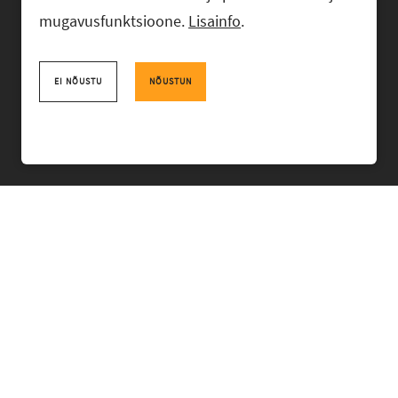
mugavusfunktsioone.
Lisainfo
.
Advokaadibüroo RASK, Ahtri 6, 10151 Tallinn, Eesti
+372 618 0820
,
rask@rask.ee
, www.rask.ee
EI NÕUSTU
NÕUSTUN
Facebook
|
Linkedin
MEESKOND
VALDKONNAD
KOGEMUS
BÜROO
UUDISED
PRO BONO
TUDENGILE