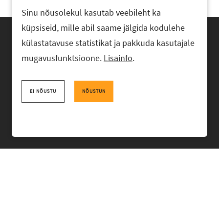
Sinu nõusolekul kasutab veebileht ka
küpsiseid, mille abil saame jälgida kodulehe
külastatavuse statistikat ja pakkuda kasutajale
mugavusfunktsioone.
Lisainfo
.
Advokaadibüroo RASK, Ahtri 6, 10151 Tallinn, Eesti
+372 618 0820
,
rask@rask.ee
, www.rask.ee
EI NÕUSTU
NÕUSTUN
Facebook
|
Linkedin
MEESKOND
VALDKONNAD
KOGEMUS
BÜROO
UUDISED