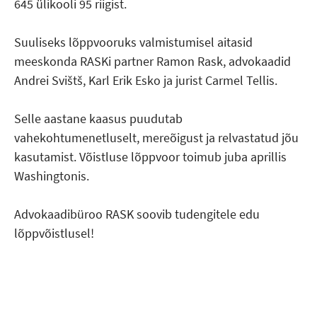
645 ülikooli 95 riigist.
Suuliseks lõppvooruks valmistumisel aitasid
meeskonda RASKi partner Ramon Rask, advokaadid
Andrei Svištš, Karl Erik Esko ja jurist Carmel Tellis.
Selle aastane kaasus puudutab
vahekohtumenetluselt, mereõigust ja relvastatud jõu
kasutamist. Võistluse lõppvoor toimub juba aprillis
Washingtonis.
Advokaadibüroo RASK soovib tudengitele edu
lõppvõistlusel!