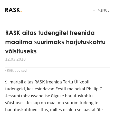
MENÜÜ
RASK aitas tudengitel treenida
maailma suurimaks harjutuskohtu
vōistluseks
12.03.2018
‹ Kõik uudised
9. märtsil aitas RASK treenida Tartu Ülikooli
tudengeid, kes esindavad Eestit mainekal Phillip C.
Jessupi rahvusvahelise õiguse harjutuskohtu
võistlusel. Jessup on maailma suurim tudengite
harjutuskohtuvōistlus, milles osaleb sel aastal üle