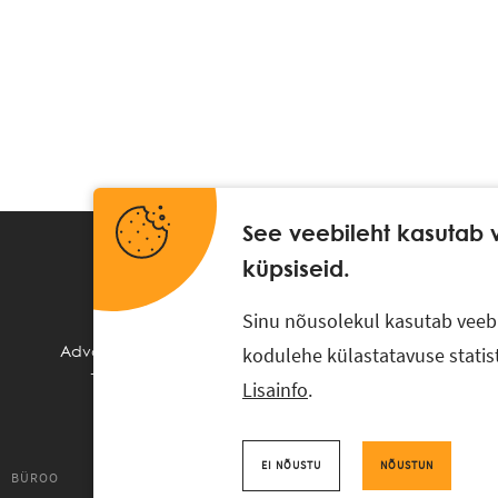
See veebileht kasutab 
küpsiseid.
Sinu nõusolekul kasutab veebil
Advokaadibüroo RASK, Ahtri 6, 10151 Tallinn, Eesti
kodulehe külastatavuse statis
+372 618 0820
,
rask@rask.ee
, www.rask.ee
Lisainfo
.
Facebook
|
Linkedin
EI NÕUSTU
NÕUSTUN
BÜROO
UUDISED
PRO BONO
TUDENGILE
TÖÖPAKKUMI