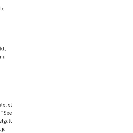
u
le
kt,
anu
ile, et
. “See
elgalt
 ja