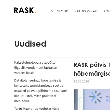
MEESKOND
VALDKONNAD
KO
Uudised
Kaitsetehnoloogia ettevõtte
RASK pälvis t
õiguslik vundament laotakse
hõbemärgis
varases faasis
Detailplaneeringu koostamise ja
10.06.2026
kehtetuks tunnistamisega seotud
otsused peavad põhinema sisulistel
kaalutlustel, mitte poliitilisel
meeleolul
Tartu Maakohus kuulutas välja