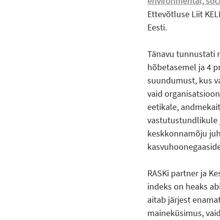
environmental, soc
Ettevõtluse Liit KE
Eesti.
Tänavu tunnustati 
hõbetasemel ja 4 p
suundumust, kus vas
vaid organisatsioo
eetikale, andmekait
vastutustundlikule 
keskkonnamõju juht
kasvuhoonegaaside 
RASKi partner ja Kes
indeks on heaks abi
aitab järjest enamat
maineküsimus, vaid