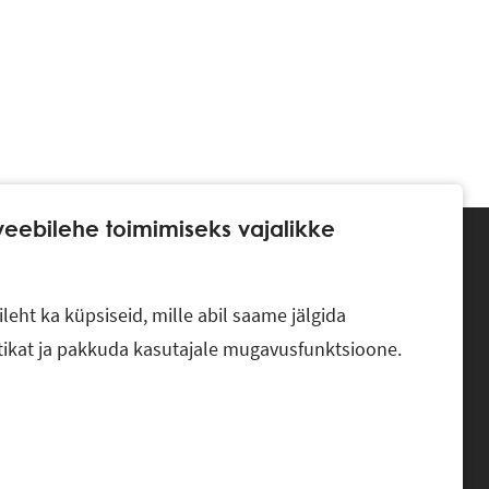
veebilehe toimimiseks vajalikke
eht ka küpsiseid, mille abil saame jälgida
tikat ja pakkuda kasutajale mugavusfunktsioone.
SED
BLOGI
KONTAKT
KLIENDILOOD