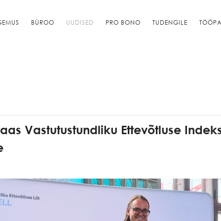
GEMUS
BÜROO
UUDISED
PRO BONO
TUDENGILE
TÖÖPA
aas Vastutustundliku Ettevõtluse Indeks
e