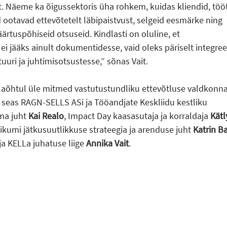
. Näeme ka õigussektoris üha rohkem, kuidas kliendid, töö
 ootavad ettevõtetelt läbipaistvust, selgeid eesmärke ning
äärtuspõhiseid otsuseid. Kindlasti on oluline, et
ei jääks ainult dokumentidesse, vaid oleks päriselt integree
uuri ja juhtimisotsustesse,” sõnas Vait.
laõhtul üle mitmed vastutustundliku ettevõtluse valdkonn
 seas RAGN-SELLS ASi ja Tööandjate Keskliidu kestliku
ma juht
Kai Realo
, Impact Day kaasasutaja ja korraldaja
Kätl
tikumi jätkusuutlikkuse strateegia ja arenduse juht
Katrin B
ja KELLa juhatuse liige
Annika Vait
.