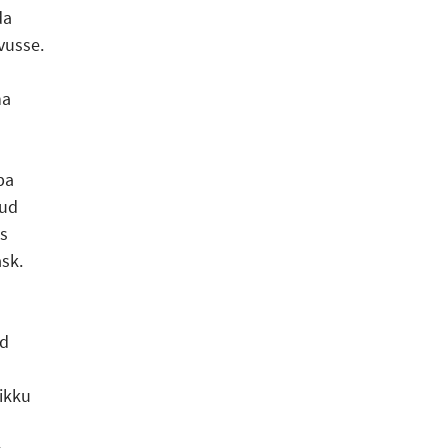
da
vusse.
ha
ba
nud
s
sk.
ud
ikku