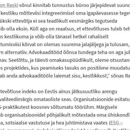
n Raski
sõnul kinnitab tunnustus büroo järjepidevat suun
 kestliku mõtteviisi integreerimisel oma igapäevasesse tege
kski ettevõtja ei sea teadlikult eesmärgiks tegutseda
b-olla eksin. Küll aga on reaalsus, et ettevõtluses tuleb te
us kestlikuma ja võib-olla tänasel hetkel rahaliselt
misviisi kõrval on olemas suurema jalajäljega ja tulusam,
m alternatiiv. Advokaaditööd õõnsa tundega teha on aga ju
rnav. Seetõttu, ja täiesti omakasupüüdlikult, oleme otsusta
s projektides, kus peamiseks tasuks on positiivne muudatu
ab anda advokaaditööle laiemat sisu, kestlikkust,” sõnas Ra
tevõtluse indeks on Eestis ainus jätkusuutliku arengu
 kvaliteedimärgis omataoliste seas. Organisatsioonide esitat
-praktikutest koosnev sõltumatu töörühm. Märgisele
ab organisatsioonidel põhjalikult mõtestada oma ühiskondl
, sotsiaalse vastutuse ja hea juhtimistava vaates (
ESG –