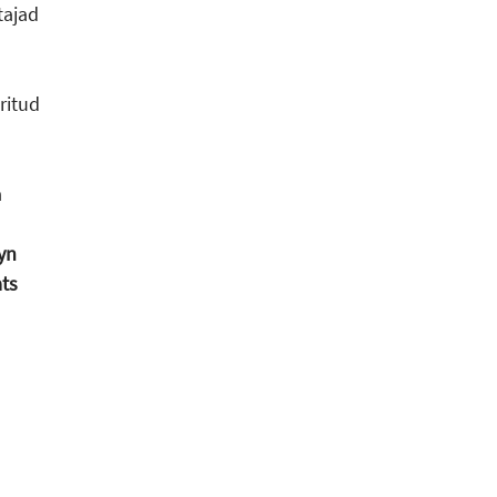
tajad
ritud
a
yn
ats