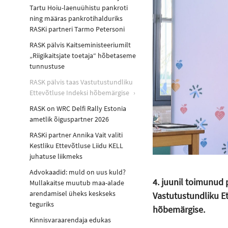
Tartu Hoiu-laenuühistu pankroti
ning määras pankrotihalduriks
RASKi partneri Tarmo Petersoni
RASK pälvis Kaitseministeeriumilt
Riigikaitsjate toetaja“ hõbetaseme
tunnustuse
RASK pälvis taas Vastutustundliku
Ettevõtluse Indeksi hõbemärgise
RASK on WRC Delfi Rally Estonia
ametlik õiguspartner 2026
RASKi partner Annika Vait valiti
Kestliku Ettevõtluse Liidu KELL
juhatuse liikmeks
Advokaadid: muld on uus kuld?
4. juunil toimunud 
Mullakaitse muutub maa-alade
arendamisel üheks keskseks
Vastutustundliku E
teguriks
hõbemärgise.
Kinnisvaraarendaja edukas