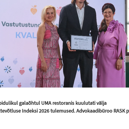
pidulikul galaõhtul UMA restoranis kuulutati välja
ttevõtluse Indeksi 2026 tulemused. Advokaadibüroo RASK p