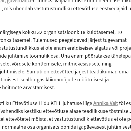
ial, governance
). Indeksi väljaandmist koordineerib Kestlik
LL, mis ühendab vastutustundliku ettevõtluse eestvedajaid ü
märgisega kokku 32 organisatsiooni: 18 kuldtasemel, 10
ronksitasemel. Tulemused peegeldavad järjest tugevamat
tutustundlikkus ei ole enam eraldiseisev algatus või proje
nide juhtimise loomulik osa. Üha enam pööratakse tähelep
sele, võrdsele kohtlemisele, mitmekesisusele ning
juhtimisele. Samuti on ettevõtted järjest teadlikumad oma
imisest, sealhulgas kliimamõjude mõõtmisest ja
heitmete arvestamisest.
tliku Ettevõtluse Liidu KELL juhatuse liige
Annika Vait
tõi es
vahendiks kestliku ettevõtluse alase teadlikkuse tõstmisel
el ettevõtetel mõista, et vastutustundlik ettevõtlus ei ole p
 normaalne osa organisatsioonide igapäevasest juhtimisest