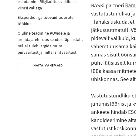
esindamine Riigikohtus vaidluses
RASKi partneri
Ramo
Viimsi vallaga
vastutustundliku ja
Eksperdid: iga töövaidlus ei ole
Tahaks uskuda, et ü
töökius
jätkusuutmatult. Või
Oluline teadmine KOVidele ja
pidevalt valikuid, k
arendajatele: uus seadus täpsustab,
vähemtulusama käitu
millal tuleb järgida müra
piirväärtust ja millal sihtväärtust
samas sisult õõnsa
puht füüsiliselt ku
NÄITA VANEMAID
lüüa kaasa mitmete
ühiskonnas. See ait
Vastutustundliku et
juhtimistööriist ja
ankeete hindab ESG
kandideerimine ait
vastutust keskkonna