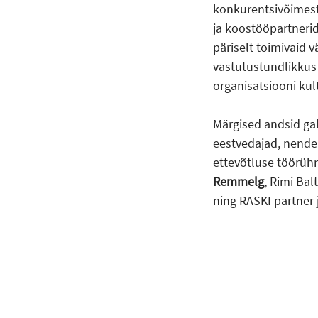
konkurentsivõimest
ja koostööpartnerid
päriselt toimivaid v
vastutustundlikkus 
organisatsiooni kult
Märgised andsid ga
eestvedajad, nende
ettevõtluse töörüh
Remmelg
, Rimi Bal
ning RASKI partner 