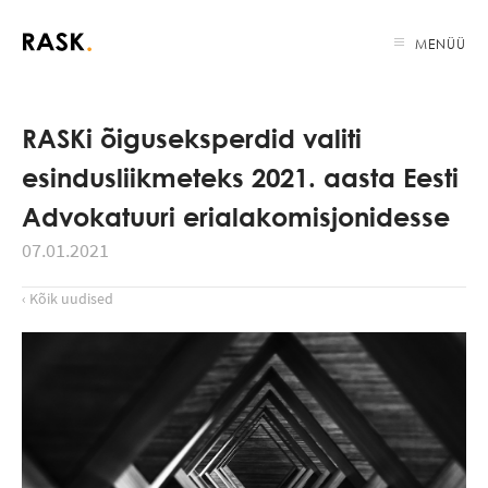
MENÜÜ
RASKi õiguseksperdid valiti
esindusliikmeteks 2021. aasta Eesti
Advokatuuri erialakomisjonidesse
07.01.2021
‹ Kõik uudised