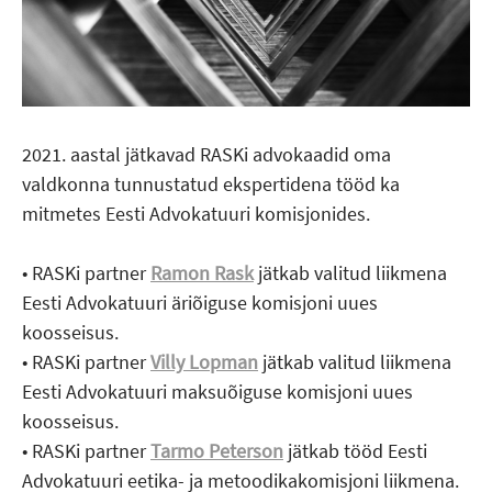
2021. aastal jätkavad RASKi advokaadid oma
valdkonna tunnustatud ekspertidena tööd ka
mitmetes Eesti Advokatuuri komisjonides.
• RASKi partner
Ramon Rask
jätkab valitud liikmena
Eesti Advokatuuri äriõiguse komisjoni uues
koosseisus.
• RASKi partner
Villy Lopman
jätkab valitud liikmena
Eesti Advokatuuri maksuõiguse komisjoni uues
koosseisus.
• RASKi partner
Tarmo Peterson
jätkab tööd Eesti
Advokatuuri eetika- ja metoodikakomisjoni liikmena.