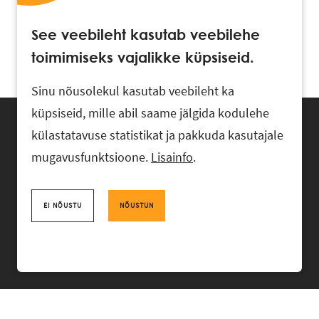
See veebileht kasutab veebilehe
toimimiseks vajalikke küpsiseid.
Sinu nõusolekul kasutab veebileht ka
küpsiseid, mille abil saame jälgida kodulehe
külastatavuse statistikat ja pakkuda kasutajale
mugavusfunktsioone.
Lisainfo
.
Advokaadibüroo RASK, Ahtri 6, 10151 Tallinn, Eesti
+372 618 0820
,
rask@rask.ee
, www.rask.ee
EI NÕUSTU
NÕUSTUN
Facebook
|
Linkedin
MEESKOND
VALDKONNAD