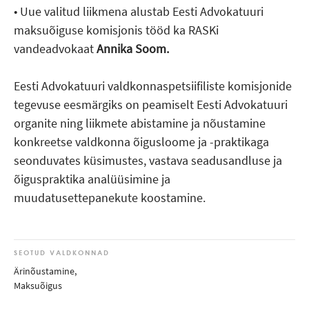
• Uue valitud liikmena alustab Eesti Advokatuuri
maksuõiguse komisjonis tööd ka RASKi
vandeadvokaat
Annika Soom.
Eesti Advokatuuri valdkonnaspetsiifiliste komisjonide
tegevuse eesmärgiks on peamiselt Eesti Advokatuuri
organite ning liikmete abistamine ja nõustamine
konkreetse valdkonna õigusloome ja -praktikaga
seonduvates küsimustes, vastava seadusandluse ja
õiguspraktika analüüsimine ja
muudatusettepanekute koostamine.
SEOTUD VALDKONNAD
Ärinõustamine
,
Maksuõigus