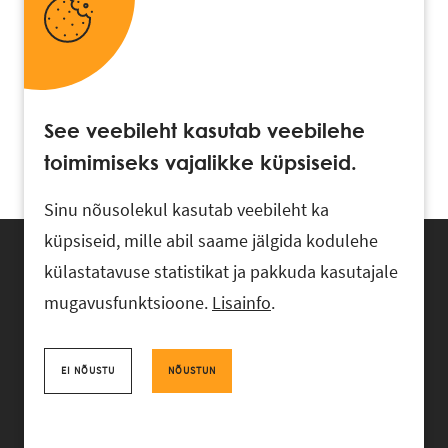
See veebileht kasutab veebilehe
toimimiseks vajalikke küpsiseid.
Sinu nõusolekul kasutab veebileht ka
küpsiseid, mille abil saame jälgida kodulehe
külastatavuse statistikat ja pakkuda kasutajale
mugavusfunktsioone.
Lisainfo
.
Advokaadibüroo RASK, Ahtri 6, 10151 Tallinn, Eesti
+372 618 0820
,
rask@rask.ee
, www.rask.ee
EI NÕUSTU
NÕUSTUN
Facebook
|
Linkedin