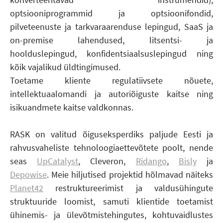
optsiooniprogrammid ja optsioonifondid,
pilveteenuste ja tarkvaraarenduse lepingud, SaaS ja
on-premise lahendused, litsentsi- ja
hoolduslepingud, konfidentsiaalsuslepingud ning
kõik vajalikud üldtingimused.
Toetame kliente regulatiivsete nõuete,
intellektuaalomandi ja autoriõiguste kaitse ning
isikuandmete kaitse valdkonnas.
RASK on valitud õiguseksperdiks paljude Eesti ja
rahvusvaheliste tehnoloogiaettevõtete poolt, nende
seas
UpCatalyst
, Cleveron,
Ridango
,
Bisly
ja
Depowise
. Meie hiljutised projektid hõlmavad näiteks
Planet42
restruktureerimist ja valdusühingute
struktuuride loomist, samuti klientide toetamist
ühinemis- ja ülevõtmistehingutes, kohtuvaidlustes