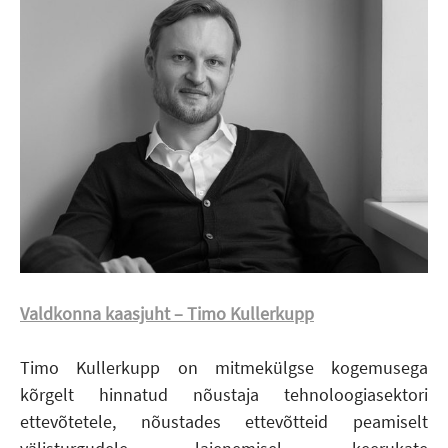
Valdkonna kaasjuht – Timo Kullerkupp
Timo Kullerkupp on mitmekülgse kogemusega
kõrgelt hinnatud nõustaja tehnoloogiasektori
ettevõtetele, nõustades ettevõtteid peamiselt