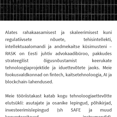
Alates rahakaasamisest ja skaleerimisest kuni
regulatiivsete nõuete, tehisintellekti,
intellektuaalomandi ja andmekaitse küsimusteni –
RASK on Eesti juhtiv advokaadibüroo, pakkudes
strateegilist õigusnõustamist keerukate
tehnoloogiaprojektide ja iduettevõtete jaoks. Meie
fookusvaldkonnad on fintech, kaitsetehnoloogia, AI ja
blockchain-lahendused.
Meie tööriistakast katab kogu tehnoloogiaettevõtte
elutsükli: asutajate ja osanike lepingud, põhikirjad,
investeerimislepingud (sh SAFE ja muud
konverteeritavad instrumendid),