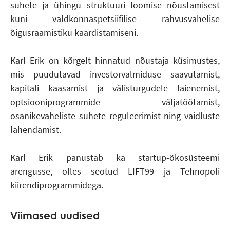
suhete ja ühingu struktuuri loomise nõustamisest
kuni valdkonnaspetsiifilise rahvusvahelise
õigusraamistiku kaardistamiseni.
Karl Erik on kõrgelt hinnatud nõustaja küsimustes,
mis puudutavad investorvalmiduse saavutamist,
kapitali kaasamist ja välisturgudele laienemist,
optsiooniprogrammide väljatöötamist,
osanikevaheliste suhete reguleerimist ning vaidluste
lahendamist.
Karl Erik panustab ka startup-ökosüsteemi
arengusse, olles seotud LIFT99 ja Tehnopoli
kiirendiprogrammidega.
Viimased uudised