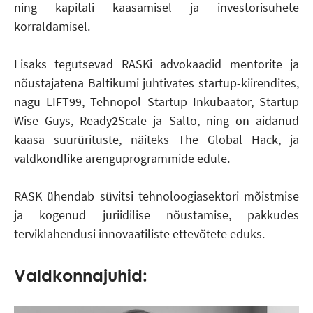
ning kapitali kaasamisel ja investorisuhete
korraldamisel.
Lisaks tegutsevad RASKi advokaadid mentorite ja
nõustajatena Baltikumi juhtivates startup-kiirendites,
nagu LIFT99, Tehnopol Startup Inkubaator, Startup
Wise Guys, Ready2Scale ja Salto, ning on aidanud
kaasa suurürituste, näiteks The Global Hack, ja
valdkondlike arenguprogrammide edule.
RASK ühendab süvitsi tehnoloogiasektori mõistmise
ja kogenud juriidilise nõustamise, pakkudes
terviklahendusi innovaatiliste ettevõtete eduks.
Valdkonnajuhid: