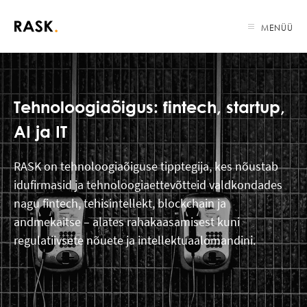
MENÜÜ
Tehnoloogiaõigus: fintech, startup,
AI ja IT
RASK on tehnoloogiaõiguse tipptegija, kes nõustab
idufirmasid ja tehnoloogiaettevõtteid valdkondades
nagu fintech, tehisintellekt, blockchain ja
andmekaitse – alates rahakaasamisest kuni
regulatiivsete nõuete ja intellektuaalomandini.