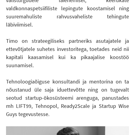
välisturgudele laienemisel, keerukate
valdkonnaspetsiifiliste lepingute koostamisel ning
suuremahuliste rahvusvaheliste tehingute
läbiviimisel.
Timo on strateegiliseks partneriks asutajatele ja
ettevõtjatele suhetes investoritega, toetades neid nii
kapitali kaasamisel kui ka pikaajalise koostöö
suunamisel.
Tehnoloogiaõiguse konsultandi ja mentorina on ta
nõustanud üle saja iduettevõtte ning on tugevalt
seotud startup-ökosüsteemi arenguga, panustades
mh LIFT99, Tehnopol, Ready2Scale ja Startup Wise
Guys tegevustesse.