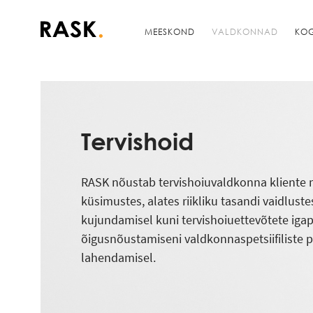
MEESKOND
VALDKONNAD
KO
Tervishoid
RASK nõustab tervishoiuvaldkonna kliente
küsimustes, alates riikliku tasandi vaidlustes
kujundamisel kuni tervishoiuettevõtete iga
õigusnõustamiseni valdkonnaspetsiifiliste
lahendamisel.