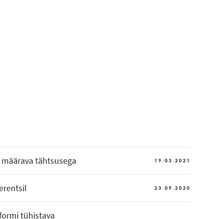
el määrava tähtsusega
19.03.2021
erentsil
23.09.2020
formi tühistava