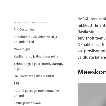
RASKi tervisho
TEGEVUSVALDKONNAD
riiklikult fina
Ärinõustamine
Ravikeskus),
Ettevõtte müük, ühinemised ja
tervishoiutee
omandamised
Nahakliinik, U
Maksuõigus
ka proviisorap
Kapitaliturud ja finantseerimine
vaidluste lahen
Tehnoloogiaõigus: fintech, startup,
AI ja IT
Meeskon
Isikuandmete kaitse ja GDPR
ESG
Autoriõigused ja intellektuaalne
omand
Ehitus ja kinnisvara