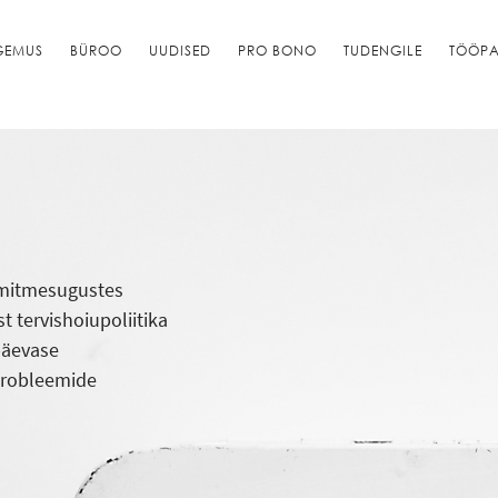
GEMUS
BÜROO
UUDISED
PRO BONO
TUDENGILE
TÖÖPA
 mitmesugustes
t tervishoiupoliitika
päevase
 probleemide