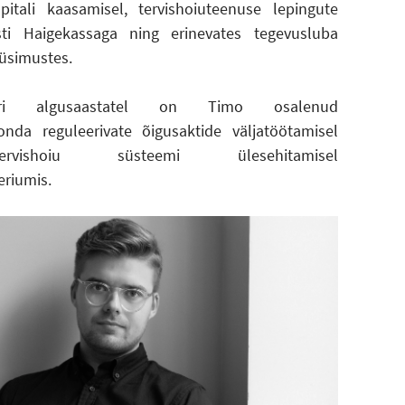
pitali kaasamisel, tervishoiuteenuse lepingute
sti Haigekassaga ning erinevates tegevusluba
üsimustes.
ri algusaastatel on Timo osalenud
konda reguleerivate õigusaktide väljatöötamisel
rvishoiu süsteemi ülesehitamisel
eriumis.