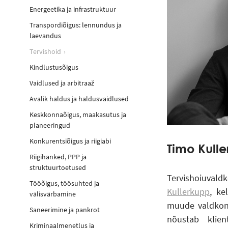
Energeetika ja infrastruktuur
Transpordiõigus: lennundus ja
laevandus
Tervishoid
Kindlustusõigus
Vaidlused ja arbitraaž
Avalik haldus ja haldusvaidlused
Keskkonnaõigus, maakasutus ja
planeeringud
Konkurentsiõigus ja riigiabi
Timo Kull
Riigihanked, PPP ja
struktuurtoetused
Tervishoiuva
Tööõigus, töösuhted ja
Kullerkupp
, ke
välisvärbamine
muude valdkonn
Saneerimine ja pankrot
nõustab klien
Kriminaalmenetlus ja