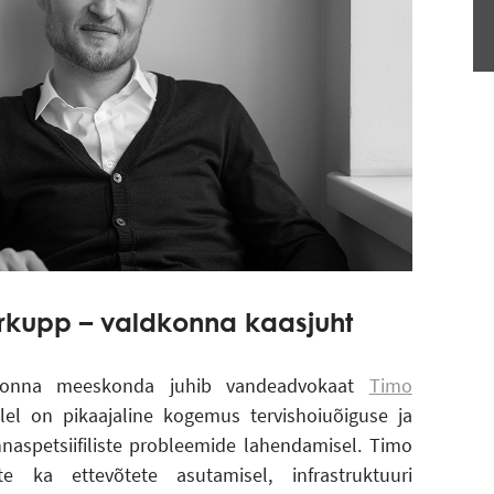
erkupp – valdkonna kaasjuht
ldkonna meeskonda juhib vandeadvokaat
Timo
llel on pikaajaline kogemus tervishoiuõiguse ja
aspetsiifiliste probleemide lahendamisel. Timo
te ka ettevõtete asutamisel, infrastruktuuri