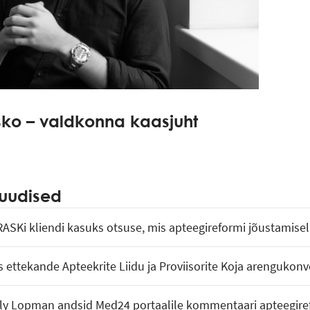
Esko – valdkonna kaasjuht
uudised
 RASKi kliendi kasuks otsuse, mis apteegireformi jõustamis
s ettekande Apteekrite Liidu ja Proviisorite Koja arengukonv
Villy Lopman andsid Med24 portaalile kommentaari apteegire