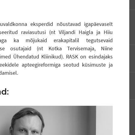
iuvaldkonna eksperdid nõustavad igapäevaselt
ntseeritud raviasutusi (nt Viljandi Haigla ja Hiiu
 aga ka mõjukaid erakapitalil tegutsevaid
nuse osutajaid (nt Kotka Tervisemaja, Niine
nimed Ühendatud Kliinikud). RASK on esindajaks
teekidele apteegireformiga seotud küsimuste ja
damisel.
d: