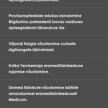
Proviisorapteekide edukas esindamine
Riigikohtus pretsedenti loovas vaidluses
apteegireformi tähenduse üle.
Viljandi Haigla nõustamine uudsete
riigihangete läbiviimisel.
Kotka Tervisemaja erameditsiinikeskuse
rajamise nõustamine.
Unimed Kliinikute nõustamine käitiste
omandamisel erameditsiinikeskuselt
Medicum.