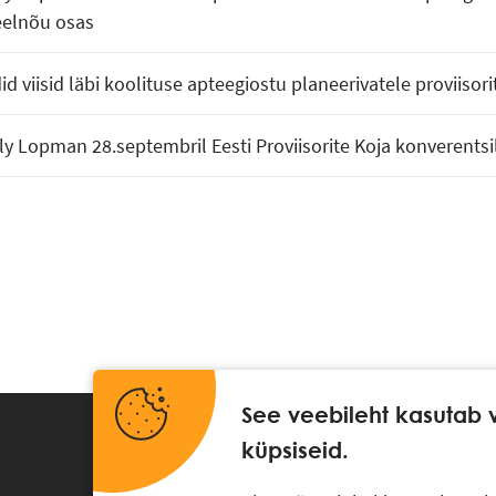
eelnõu osas
 viisid läbi koolituse apteegiostu planeerivatele proviisori
illy Lopman 28.septembril Eesti Proviisorite Koja konverentsi
See veebileht kasutab 
küpsiseid.