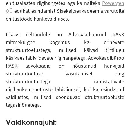
ehitusalastes riigihangetes aga ka näiteks
Powergen
OÜ
edukat esindamist Sisekaitseakadeemia varutoite
ehitustööde hankevaidluses.
Lisaks eeltoodule on Advokaadibürool RASK
mitmekülgne kogemus ka erinevate
struktuurtoetustega, millised käivad tihtilugu
käsikaes läbiviidavate riigihangetega. Advokaadibüroo
RASK advokaadid on nõustanud hankijaid
struktuurtoetuse kasutamisel ning
struktuurtoetustega rahastatavate
riigihankemenetluste läbiviimisel, kui ka esindanud
vaidlustes, millised seonduvad struktuurtoetuste
tagasinõuetega.
Valdkonnajuht: