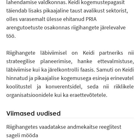
lahendamise valdkonnas. Keidi kogemustepagasit
täiendab lisaks pikaajaline taust avalikust sektorist,
olles varasemalt ülesse ehitanud PRIA
arengutoetuste osakonnas riigihangete järelevalve
töö.
Riigihangete läbiviimisel on Keidi partneriks nii
strateegilise planeerimise, hanke ettevalmistuse,
läbiviimise kui ka järelkontrolli faasis. Samuti on Keidi
hinnatud ja pikaajalise kogemusega esineja erinevatel
koolitustel ja konverentsidel, seda nii riiklikele
organisatsioonidele kui ka eraettevõtetele.
Viimased uudised
Riigihangetes vaadatakse andmekaitse reeglitest
sageli mööda