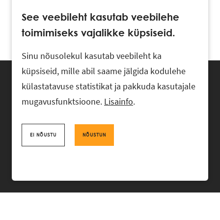
See veebileht kasutab veebilehe
toimimiseks vajalikke küpsiseid.
Sinu nõusolekul kasutab veebileht ka
küpsiseid, mille abil saame jälgida kodulehe
külastatavuse statistikat ja pakkuda kasutajale
mugavusfunktsioone.
Lisainfo
.
Advokaadibüroo RASK, Ahtri 6, 10151 Tallinn, Eesti
+372 618 0820
,
rask@rask.ee
, www.rask.ee
EI NÕUSTU
NÕUSTUN
Facebook
|
Linkedin
MEESKOND
VALDKONNAD
KOGEMUS