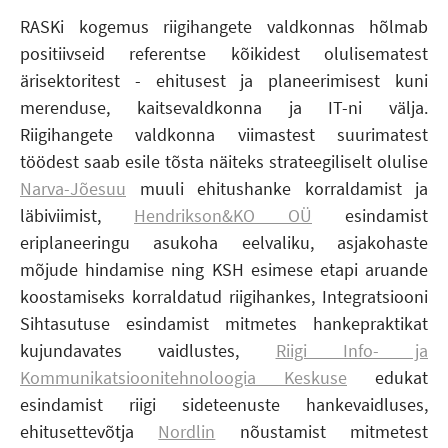
RASKi kogemus riigihangete valdkonnas hõlmab
positiivseid referentse kõikidest olulisematest
ärisektoritest - ehitusest ja planeerimisest kuni
merenduse, kaitsevaldkonna ja IT-ni välja.
Riigihangete valdkonna viimastest suurimatest
töödest saab esile tõsta näiteks strateegiliselt olulise
Narva-Jõesuu
muuli ehitushanke korraldamist ja
läbiviimist,
Hendrikson&KO OÜ
esindamist
eriplaneeringu asukoha eelvaliku, asjakohaste
mõjude hindamise ning KSH esimese etapi aruande
koostamiseks korraldatud riigihankes, Integratsiooni
Sihtasutuse esindamist mitmetes hankepraktikat
kujundavates vaidlustes,
Riigi Info- ja
Kommunikatsioonitehnoloogia Keskuse
edukat
esindamist riigi sideteenuste hankevaidluses,
ehitusettevõtja
Nordlin
nõustamist mitmetest