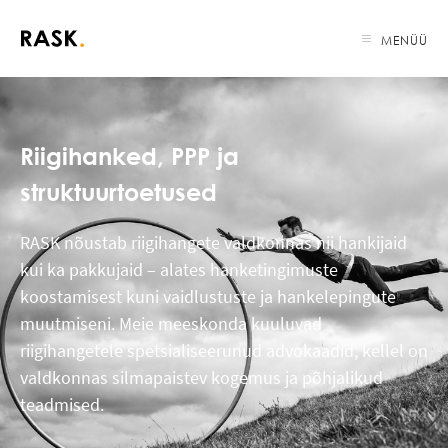
MENÜÜ
Riigihanked, PPP ja
struktuurtoetused
RASK nõustab riigihangete valdkonnas nii hankijaid
kui ka pakkujaid – alates hanketingimuste
koostamisest kuni vaidlustuste ja hankelepingute
muutmiseni. Meie meeskonda kuuluvad
riigihangetele spetsialiseerunud advokaadid, kellel on
valdkonnas silmapaistev kogemus ja põhjalikud
teadmised.