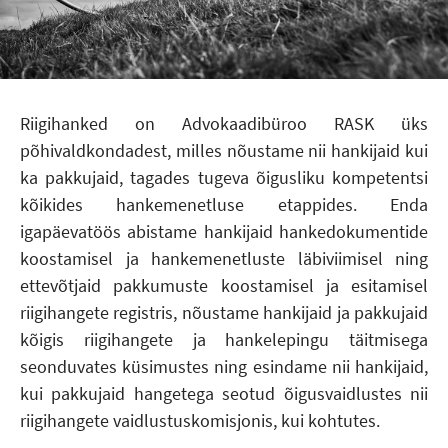
Riigihanked on Advokaadibüroo RASK üks
põhivaldkondadest, milles nõustame nii hankijaid kui
ka pakkujaid, tagades tugeva õigusliku kompetentsi
kõikides hankemenetluse etappides. Enda
igapäevatöös abistame hankijaid hankedokumentide
koostamisel ja hankemenetluste läbiviimisel ning
ettevõtjaid pakkumuste koostamisel ja esitamisel
riigihangete registris, nõustame hankijaid ja pakkujaid
kõigis riigihangete ja hankelepingu täitmisega
seonduvates küsimustes ning esindame nii hankijaid,
kui pakkujaid hangetega seotud õigusvaidlustes nii
riigihangete vaidlustuskomisjonis, kui kohtutes.