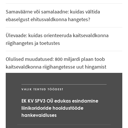
Samaväärne või samalaadne: kuidas vältida
ebaselgust ehitusvaldkonna hangetes?
Ülevaade: kuidas orienteeruda kaitsevaldkonna
riigihangetes ja toetustes
Olulised muudatused: 800 miljardi plaan toob
kaitsevaldkonna riigihangetesse uut hingamist
Intellektuaalomandi kuuluvus – innovatsiooni
võimalik pidur riigihangetes
VALIK TEHTUD TÖÖDEST
EK KV SPV3 OÜ edukas esindamine
liinikoridoride hooldustööde
hankevaidluses