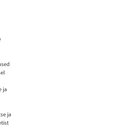
e
used
sel
 ja
se ja
tist