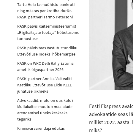
Tartu Hoiu-laenuühistu pankroti
ning määras pankrotihalduriks
RASKi partneri Tarmo Petersoni
RASK pälvis Kaitseministeeriumilt
Riigikaitsjate toetaja“ hõbetaseme
tunnustuse
RASK pälvis taas Vastutustundliku
Ettevõtluse Indeksi hõbemärgise
RASK on WRC Delfi Rally Estonia
ametlik õiguspartner 2026
RASKi partner Annika Vait valiti
Kestliku Ettevõtluse Liidu KELL
juhatuse liikmeks
Advokaadid: muld on uus kuld?
Eesti Ekspress ava
Mullakaitse muutub maa-alade
arendamisel üheks keskseks
advokaatide seas lä
teguriks
millist 2022. aasta
Kinnisvaraarendaja edukas
miks?