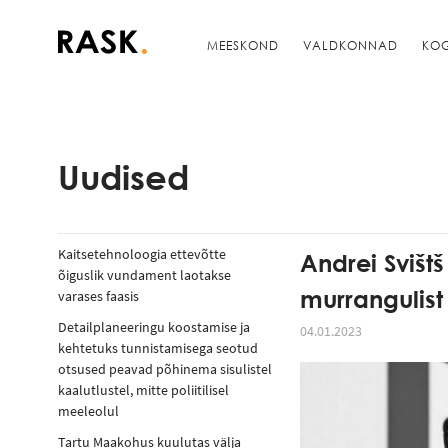
MEESKOND
VALDKONNAD
KO
Uudised
Kaitsetehnoloogia ettevõtte
Andrei Svišt
õiguslik vundament laotakse
murrangulist
varases faasis
Detailplaneeringu koostamise ja
04.01.2023
kehtetuks tunnistamisega seotud
otsused peavad põhinema sisulistel
kaalutlustel, mitte poliitilisel
meeleolul
Tartu Maakohus kuulutas välja