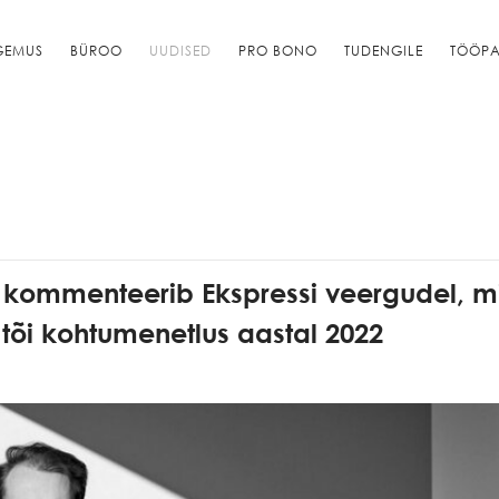
GEMUS
BÜROO
UUDISED
PRO BONO
TUDENGILE
TÖÖPA
š kommenteerib Ekspressi veergudel, m
 tõi kohtumenetlus aastal 2022