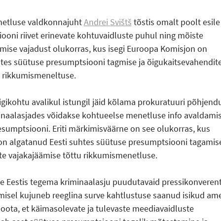
netluse valdkonnajuht
Andrei Svišt
tõstis omalt poolt esile
oni riivet erinevate kohtuvaidluste puhul ning mõiste
mise vajadust olukorras, kus isegi Euroopa Komisjon on
htes süütuse presumptsiooni tagmise ja õigukaitsevahendit
u rikkumismeneltuse.
igikohtu avalikul istungil jäid kõlama prokuratuuri põhjend
minaalasjades võidakse kohtueelse menetluse info avaldami
sumptsiooni. Eriti märkimisväärne on see olukorras, kus
n algatanud Eesti suhtes süütuse presumptsiooni tagamise
te vajakajäämise tõttu rikkumismenetluse.
e Eestis tegema kriminaalasju puudutavaid pressikonverent
isel kujuneb reeglina surve kahtlustuse saanud isikud ame
oota, et käimasolevate ja tulevaste meediavaidluste