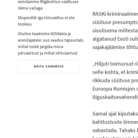
esindamine Riigikohtus vaidluses
Viimsi vallaga
RASKi kriminaalme
Eksperdid: iga töövaidlus ei ole
süütuse presumptsio
töökius
sisulisema mõtesta
Oluline teadmine KOVidele ja
algatanud Eesti su
arendajatele: uus seadus täpsustab,
vajakajäämise tõtt
millal tuleb järgida müra
piirväärtust ja millal sihtväärtust
Hiljuti toimunud ri
NÄITA VANEMAID
selle kohta, et kri
rikkuda süütuse pre
Euroopa Komisjon o
õiguskaitsevahendi
Samal ajal kiputaks
kahtlustuste ilmnem
vabastada. Tahaks l