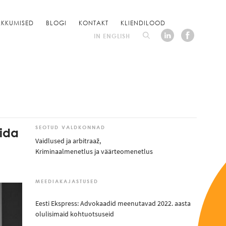
KKUMISED
BLOGI
KONTAKT
KLIENDILOOD
IN ENGLISH
ida
SEOTUD VALDKONNAD
Vaidlused ja arbitraaž
,
Kriminaalmenetlus ja väärteomenetlus
MEEDIAKAJASTUSED
Eesti Ekspress: Advokaadid meenutavad 2022. aasta
olulisimaid kohtuotsuseid