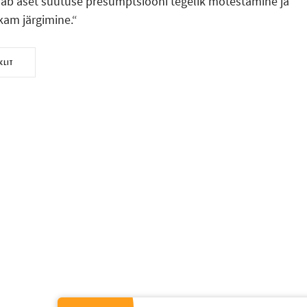
iab aset süütuse presumptsiooni tegelik mõtestamine ja
ukam järgimine.“
KLIT