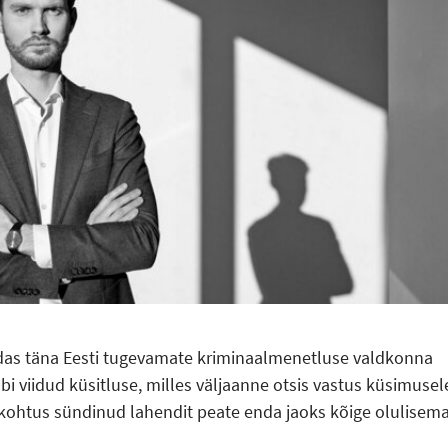
ldas täna Eesti tugevamate kriminaalmenetluse valdkonna
bi viidud küsitluse, milles väljaanne otsis vastus küsimusel
l kohtus sündinud lahendit peate enda jaoks kõige olulisema