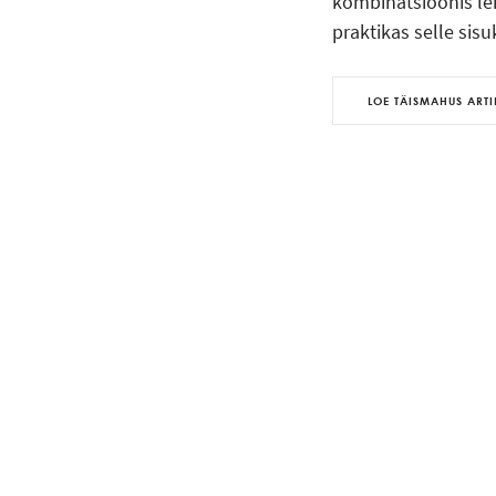
kombinatsioonis le
praktikas selle sis
LOE TÄISMAHUS ARTI