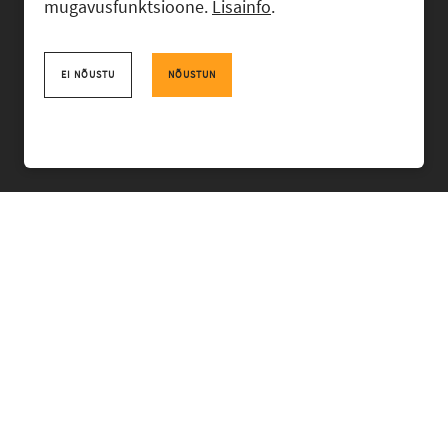
mugavusfunktsioone.
Lisainfo
.
Advokaadibüroo RASK, Ahtri 6, 10151 Tallinn, Eesti
+372 618 0820
,
rask@rask.ee
, www.rask.ee
EI NÕUSTU
NÕUSTUN
Facebook
|
Linkedin
MEESKOND
VALDKONNAD
KOGEMUS
BÜROO
UUDISED
PRO BONO
TUDENGILE