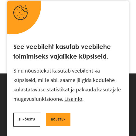
See veebileht kasutab veebilehe
toimimiseks vajalikke küpsiseid.
Sinu nõusolekul kasutab veebileht ka
küpsiseid, mille abil saame jälgida kodulehe
külastatavuse statistikat ja pakkuda kasutajale
mugavusfunktsioone.
Lisainfo
.
Advokaadibüroo RASK, Ahtri 6, 10151 Tallinn, Eesti
+372 618 0820
,
rask@rask.ee
, www.rask.ee
EI NÕUSTU
NÕUSTUN
Facebook
|
Linkedin