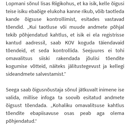
Lopmani sõnul lisas Riigikohus, et ka isik, kelle õigusi
teise isiku ebaõige elukoha kanne rikub, võib taotleda
kande õigsuse kontrollimist, esitades vastavad
tõendid. „Kui taotluse või muude andmete põhjal
tekib põhjendatud kahtlus, et isik ei ela registrisse
kantud aadressil, saab KOV koguda täiendavaid
tõendeid, et seda kontrollida. Seejuures ei tohi
omavalitsus siiski rakendada jõulisi tõendite
kogumise võtteid, näiteks jälitustegevust ja kellegi
sideandmete salvestamist.”
Seega saab õigusnõustaja sõnul jätkuvalt inimene ise
valida, millise infoga ta soovib esitatud andmete
õigsust tõendada. „Kohaliku omavalitsuse kahtlus
tõendite ebapiisavuse osas peab aga olema
põhjendatud.“