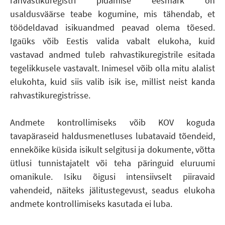
rahvastikuregistri pidamise eesmärk on
usaldusväärse teabe kogumine, mis tähendab, et
töödeldavad isikuandmed peavad olema tõesed.
Igaüks võib Eestis valida vabalt elukoha, kuid
vastavad andmed tuleb rahvastikuregistrile esitada
tegelikkusele vastavalt. Inimesel võib olla mitu alalist
elukohta, kuid siis valib isik ise, millist neist kanda
rahvastikuregistrisse.
Andmete kontrollimiseks võib KOV koguda
tavapäraseid haldusmenetluses lubatavaid tõendeid,
ennekõike küsida isikult selgitusi ja dokumente, võtta
ütlusi tunnistajatelt või teha päringuid eluruumi
omanikule. Isiku õigusi intensiivselt piiravaid
vahendeid, näiteks jälitustegevust, seadus elukoha
andmete kontrollimiseks kasutada ei luba.