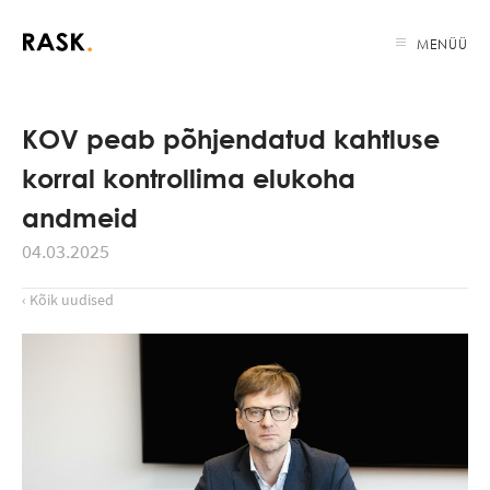
MENÜÜ
KOV peab põhjendatud kahtluse
korral kontrollima elukoha
andmeid
04.03.2025
‹ Kõik uudised