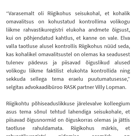
“Varasemalt oli Riigikohus seisukohal, et kohalik
omavalitsus on kohustatud kontrollima volikogu
liikme rahvastikuregistri elukoha andmete õigsust,
kui on põhjendatud kahtlus, et kanne on vale. Elva
valla taotluse alusel kontrollis Riigikohus nüüd seda,
kas kohalikel omavalitsustel on olemas ka seadusest
tulenev pädevus ja piisavad õiguslikud alused
volikogu liikme faktilist elukohta kontrollida ning
sekkuda sellega tema eraelu puutumatusesse,”
selgitas advokaadibüroo RASK partner Villy Lopman.
Riigikohtu põhiseaduslikkuse järelevalve kolleegium
asus tema sõnul tehtud lahendiga seisukohale, et
piisavad õigusnormid on õiguskorras olemas ja jättis
taotluse rahuldamata. Riigikohus märkis, et