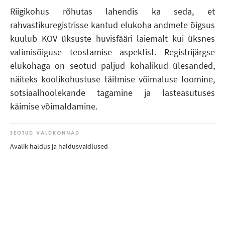
Riigikohus rõhutas lahendis ka seda, et
rahvastikuregistrisse kantud elukoha andmete õigsus
kuulub KOV üksuste huvisfääri laiemalt kui üksnes
valimisõiguse teostamise aspektist. Registrijärgse
elukohaga on seotud paljud kohalikud ülesanded,
näiteks koolikohustuse täitmise võimaluse loomine,
sotsiaalhoolekande tagamine ja lasteasutuses
käimise võimaldamine.
SEOTUD VALDKONNAD
Avalik haldus ja haldusvaidlused