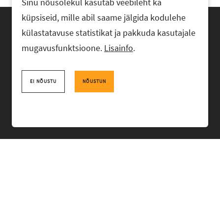
Sinu nõusolekul kasutab veebileht ka
küpsiseid, mille abil saame jälgida kodulehe
külastatavuse statistikat ja pakkuda kasutajale
mugavusfunktsioone.
Lisainfo
.
Advokaadibüroo RASK, Ahtri 6, 10151 Tallinn, Eesti
+372 618 0820
,
rask@rask.ee
, www.rask.ee
EI NÕUSTU
NÕUSTUN
Facebook
|
Linkedin
MEESKOND
VALDKONNAD
KOGEMUS
BÜROO
UUDISED