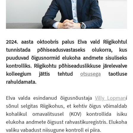
2024. aasta oktoobris palus Elva vald Riigikohtul
tunnistada põhiseadusvastaseks olukorra, kus
puuduvad õigusnormid elukoha andmete sisuliseks
kontrolliks. Riigikohtu põhiseaduslikkuse järelevalve
kolleegium jättis tehtud
otsusega
taotluse
rahuldamata.
Elva valda esindanud õigusnõustaja
Villy Lopman
i
sõnul selgitas Riigikohus, et kehtiv õigus võimaldab
kohalikul omavalitsusel (KOV) kontrollida isiku
elukoha andmete õigsust rahvastikuregistris. Elukoha
valiku vabadust niisugune kontroll ei piira.