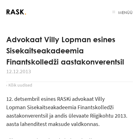
MENÜÜ
Advokaat Villy Lopman esines
Sisekaitseakadeemia
Finantskolledži aastakonverentsil
12.12.2013
‹ Kõik uudised
12. detsembril esines RASKi advokaat Villy
Lopman
Sisekaitseakadeemia Finantskolledži
aastakonverentsil ja andis ülevaate Riigikohtu 2013.
aasta lahenditest maksude valdkonnas.