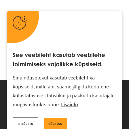
See veebileht kasutab veebilehe
toimimiseks vajalikke küpsiseid.
Sinu nõusolekul kasutab veebileht ka
küpsiseid, mille abil saame jälgida kodulehe
külastatavuse statistikat ja pakkuda kasutajale
mugavusfunktsioone.
Lisainfo
.
Advokaadibüroo RASK, Ahtri 6, 10151 Tallinn, Eesti
+372 618 0820
,
rask@rask.ee
, www.rask.ee
EI NÕUSTU
NÕUSTUN