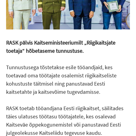
RASK pälvis Kaitseministeeriumilt „Riigikaitsjate
toetaja“ hõbetaseme tunnustuse.
Tunnustusega tõstetakse esile tööandjaid, kes
toetavad oma töötajate osalemist riigikaitseliste
kohustuste täitmisel ning panustavad Eesti
kaitsetahte ja kaitsevõime tugevdamisse.
RASK toetab tööandjana Eesti riigikaitset, säilitades
täies ulatuses töötasu töötajatele, kes osalevad
Kaitseväe õppekogunemistel või panustavad Eesti
julgeolekusse Kaitseliidu tegevuse kaudu.