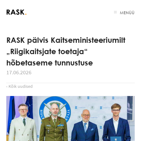
MENÜÜ
RASK pälvis Kaitseministeeriumilt
Riigikaitsjate toetaja“
hõbetaseme tunnustuse
17.06.2026
‹ Kõik uudised