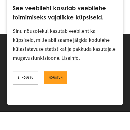
See veebileht kasutab veebilehe
toimimiseks vajalikke küpsiseid.
Sinu nõusolekul kasutab veebileht ka
küpsiseid, mille abil saame jälgida kodulehe
külastatavuse statistikat ja pakkuda kasutajale
mugavusfunktsioone.
Lisainfo
.
Advokaadibüroo RASK, Ahtri 6, 10151 Tallinn, Eesti
+372 618 0820
,
rask@rask.ee
, www.rask.ee
EI NÕUSTU
NÕUSTUN
Facebook
|
Linkedin
MEESKOND
VALDKONNAD
KOGEMUS