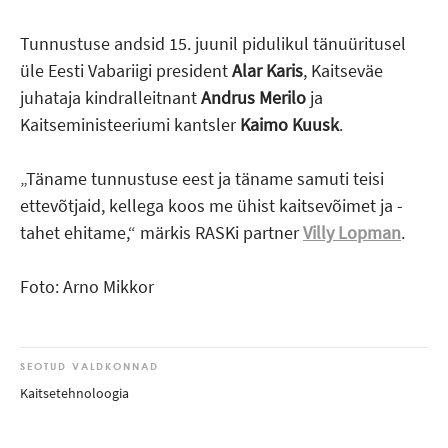
Tunnustuse andsid 15. juunil pidulikul tänuüritusel
üle Eesti Vabariigi president
Alar Karis
, Kaitseväe
juhataja kindralleitnant
Andrus Merilo
ja
Kaitseministeeriumi kantsler
Kaimo Kuusk
.
Täname tunnustuse eest ja täname samuti teisi
ettevõtjaid, kellega koos me ühist kaitsevõimet ja -
tahet ehitame,“ märkis RASKi partner
Villy Lopman
.
Foto: Arno Mikkor
SEOTUD VALDKONNAD
Kaitsetehnoloogia