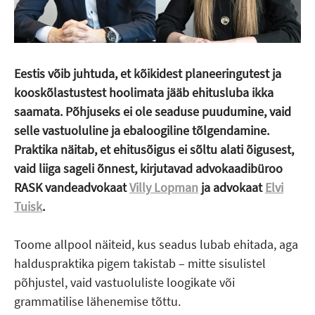
Eestis võib juhtuda, et kõikidest planeeringutest ja
kooskõlastustest hoolimata jääb ehitusluba ikka
saamata. Põhjuseks ei ole seaduse puudumine, vaid
selle vastuoluline ja ebaloogiline tõlgendamine.
Praktika näitab, et ehitusõigus ei sõltu alati õigusest,
vaid liiga sageli õnnest, kirjutavad advokaadibüroo
RASK vandeadvokaat
Villy Lopman
ja advokaat
Elvi
Tuisk
.
Toome allpool näiteid, kus seadus lubab ehitada, aga
halduspraktika pigem takistab – mitte sisulistel
põhjustel, vaid vastuoluliste loogikate või
grammatilise lähenemise tõttu.