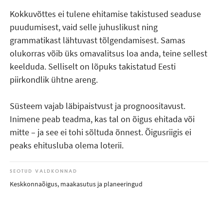
Kokkuvõttes ei tulene ehitamise takistused seaduse
puudumisest, vaid selle juhuslikust ning
grammatikast lähtuvast tõlgendamisest. Samas
olukorras võib üks omavalitsus loa anda, teine sellest
keelduda. Selliselt on lõpuks takistatud Eesti
piirkondlik ühtne areng.
Süsteem vajab läbipaistvust ja prognoositavust.
Inimene peab teadma, kas tal on õigus ehitada või
mitte – ja see ei tohi sõltuda õnnest. Õigusriigis ei
peaks ehitusluba olema loterii.
SEOTUD VALDKONNAD
Keskkonnaõigus, maakasutus ja planeeringud