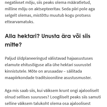
negatiivset mõju, siis peaks olema määratletud,
milline mõju on aktsepteeritav. Seda piiri pole aga
selgelt olemas, mistõttu muutub kogu protsess
ettearvamatuks.
Alla hektari? Unusta ära või siis
mitte?
Paljud üldplaneeringud välistavad hajaasustuses
elamute ehitusõiguse alla ühe hektari suurustel
kinnistutele. Mõte on arusaadav – säilitada
maapiirkondade traditsiooniline asustusmuster.
Aga mis saab siis, kui väiksem krunt ongi ajalooliselt
olnud sellises suuruses? Loogiliselt peaks siis samuti
selline väiksem talukoht olema osa ajaloolisest