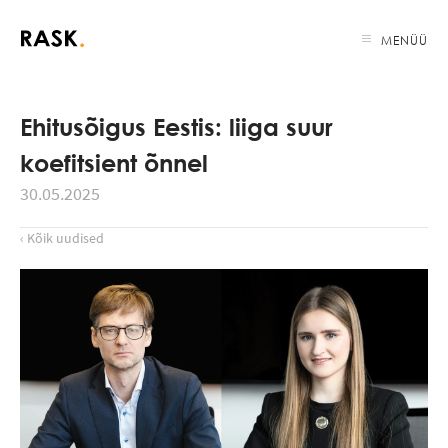
MENÜÜ
Ehitusõigus Eestis: liiga suur
koefitsient õnnel
30.05.2025
‹ Kõik uudised