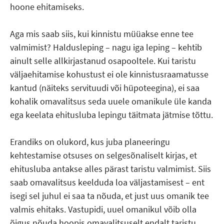
hoone ehitamiseks.
Aga mis saab siis, kui kinnistu müüakse enne tee
valmimist? Haldusleping – nagu iga leping – kehtib
ainult selle allkirjastanud osapooltele. Kui taristu
väljaehitamise kohustust ei ole kinnistusraamatusse
kantud (näiteks servituudi või hüpoteegina), ei saa
kohalik omavalitsus seda uuele omanikule üle kanda
ega keelata ehitusluba lepingu täitmata jätmise tõttu.
Erandiks on olukord, kus juba planeeringu
kehtestamise otsuses on selgesõnaliselt kirjas, et
ehitusluba antakse alles pärast taristu valmimist. Siis
saab omavalitsus keelduda loa väljastamisest – ent
isegi sel juhul ei saa ta nõuda, et just uus omanik tee
valmis ehitaks. Vastupidi, uuel omanikul võib olla
õigus nõuda hoopis omavalitsuselt endalt taristu