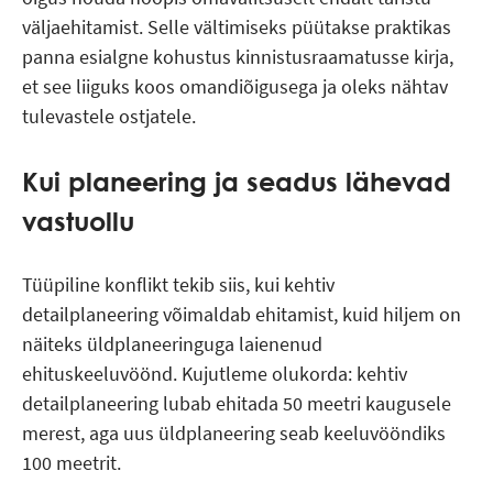
väljaehitamist. Selle vältimiseks püütakse praktikas
panna esialgne kohustus kinnistusraamatusse kirja,
et see liiguks koos omandiõigusega ja oleks nähtav
tulevastele ostjatele.
Kui planeering ja seadus lähevad
vastuollu
Tüüpiline konflikt tekib siis, kui kehtiv
detailplaneering võimaldab ehitamist, kuid hiljem on
näiteks üldplaneeringuga laienenud
ehituskeeluvöönd. Kujutleme olukorda: kehtiv
detailplaneering lubab ehitada 50 meetri kaugusele
merest, aga uus üldplaneering seab keeluvööndiks
100 meetrit.