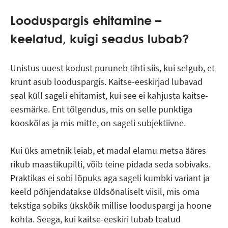
Looduspargis ehitamine –
keelatud, kuigi seadus lubab?
Unistus uuest kodust puruneb tihti siis, kui selgub, et
krunt asub looduspargis. Kaitse-eeskirjad lubavad
seal küll sageli ehitamist, kui see ei kahjusta kaitse-
eesmärke. Ent tõlgendus, mis on selle punktiga
kooskõlas ja mis mitte, on sageli subjektiivne.
Kui üks ametnik leiab, et madal elamu metsa ääres
rikub maastikupilti, võib teine pidada seda sobivaks.
Praktikas ei sobi lõpuks aga sageli kumbki variant ja
keeld põhjendatakse üldsõnaliselt viisil, mis oma
tekstiga sobiks ükskõik millise looduspargi ja hoone
kohta. Seega, kui kaitse-eeskiri lubab teatud