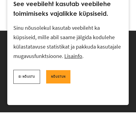
See veebileht kasutab veebilehe
toimimiseks vajalikke küpsiseid.
Sinu nõusolekul kasutab veebileht ka
küpsiseid, mille abil saame jälgida kodulehe
külastatavuse statistikat ja pakkuda kasutajale
mugavusfunktsioone.
Lisainfo
.
Advokaadibüroo RASK, Ahtri 6, 10151 Tallinn, Eesti
+372 618 0820
,
rask@rask.ee
, www.rask.ee
EI NÕUSTU
NÕUSTUN
Facebook
|
Linkedin
MEESKOND
VALDKONNAD
KOGEMUS