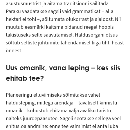
asustusmustrist ja aitama traditsiooni säilitada.
Paraku vaadatakse sageli vaid grammatikat – alla
hektari ei tohi –, sõltumata olukorrast ja ajaloost. Nii
muutub eesmärki kaitsma pidanud reegel hoopis
takistuseks selle saavutamisel. Haldusorgani otsus
sõltub selliste juhtumite lahendamisel liiga tihti heast
õnnest.
Uus omanik, vana leping – kes siis
ehitab tee?
Planeeringu elluviimiseks sõlmitakse vahel
haldusleping, millega arendaja – tavaliselt kinnistu
omanik – kohustub ehitama välja avaliku taristu,
näiteks juurdepääsutee. Sageli seotakse sellega veel
ehitusloa andmine: enne tee valmimist ei anta luba