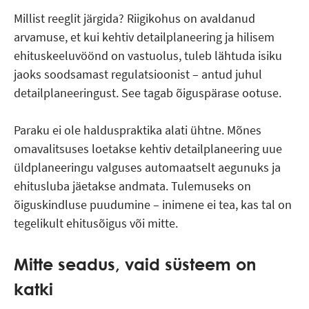
Millist reeglit järgida? Riigikohus on avaldanud
arvamuse, et kui kehtiv detailplaneering ja hilisem
ehituskeeluvöönd on vastuolus, tuleb lähtuda isiku
jaoks soodsamast regulatsioonist – antud juhul
detailplaneeringust. See tagab õiguspärase ootuse.
Paraku ei ole halduspraktika alati ühtne. Mõnes
omavalitsuses loetakse kehtiv detailplaneering uue
üldplaneeringu valguses automaatselt aegunuks ja
ehitusluba jäetakse andmata. Tulemuseks on
õiguskindluse puudumine – inimene ei tea, kas tal on
tegelikult ehitusõigus või mitte.
Mitte seadus, vaid süsteem on
katki