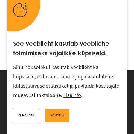
See veebileht kasutab veebilehe
toimimiseks vajalikke küpsiseid.
Sinu nõusolekul kasutab veebileht ka
küpsiseid, mille abil saame jälgida kodulehe
külastatavuse statistikat ja pakkuda kasutajale
mugavusfunktsioone.
Lisainfo
.
Advokaadibüroo RASK, Ahtri 6, 10151 Tallinn, Eesti
+372 618 0820
,
rask@rask.ee
, www.rask.ee
EI NÕUSTU
NÕUSTUN
Facebook
|
Linkedin