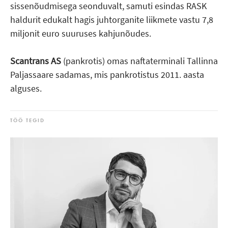
sissenõudmisega seonduvalt, samuti esindas RASK
haldurit edukalt hagis juhtorganite liikmete vastu 7,8
miljonit euro suuruses kahjunõudes.
Scantrans AS
(pankrotis) omas naftaterminali Tallinna
Paljassaare sadamas, mis pankrotistus 2011. aasta
alguses.
TÖÖ TEGID