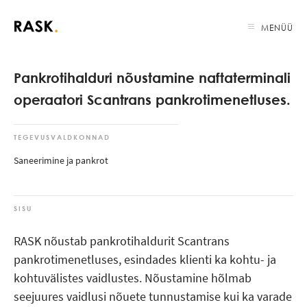
MENÜÜ
Pankrotihalduri nõustamine naftaterminali
operaatori Scantrans pankrotimenetluses.
TEGEVUSVALDKONNAD
Saneerimine ja pankrot
SISU
RASK nõustab pankrotihaldurit Scantrans
pankrotimenetluses, esindades klienti ka kohtu- ja
kohtuvälistes vaidlustes. Nõustamine hõlmab
seejuures vaidlusi nõuete tunnustamise kui ka varade