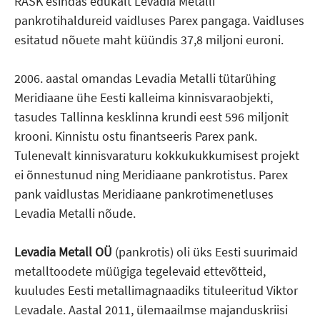
RASK esindas edukalt Levadia Metalli
pankrotihaldureid vaidluses Parex pangaga. Vaidluses
esitatud nõuete maht küündis 37,8 miljoni euroni.
2006. aastal omandas Levadia Metalli tütarühing
Meridiaane ühe Eesti kalleima kinnisvaraobjekti,
tasudes Tallinna kesklinna krundi eest 596 miljonit
krooni. Kinnistu ostu finantseeris Parex pank.
Tulenevalt kinnisvaraturu kokkukukkumisest projekt
ei õnnestunud ning Meridiaane pankrotistus. Parex
pank vaidlustas Meridiaane pankrotimenetluses
Levadia Metalli nõude.
Levadia Metall OÜ
(pankrotis) oli üks Eesti suurimaid
metalltoodete müügiga tegelevaid ettevõtteid,
kuuludes Eesti metallimagnaadiks tituleeritud Viktor
Levadale. Aastal 2011, ülemaailmse majanduskriisi