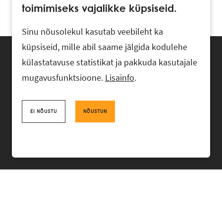
toimimiseks vajalikke küpsiseid.
Sinu nõusolekul kasutab veebileht ka
küpsiseid, mille abil saame jälgida kodulehe
külastatavuse statistikat ja pakkuda kasutajale
mugavusfunktsioone.
Lisainfo
.
Advokaadibüroo RASK, Ahtri 6, 10151 Tallinn, Eesti
+372 618 0820
,
rask@rask.ee
, www.rask.ee
EI NÕUSTU
NÕUSTUN
Facebook
|
Linkedin
MEESKOND
VALDKONNAD
KOGEMUS
BÜROO