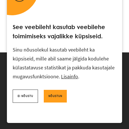
See veebileht kasutab veebilehe
toimimiseks vajalikke küpsiseid.
Sinu nõusolekul kasutab veebileht ka
küpsiseid, mille abil saame jälgida kodulehe
külastatavuse statistikat ja pakkuda kasutajale
mugavusfunktsioone.
Lisainfo
.
Advokaadibüroo RASK, Ahtri 6, 10151 Tallinn, Eesti
+372 618 0820
,
rask@rask.ee
, www.rask.ee
EI NÕUSTU
NÕUSTUN
Facebook
|
Linkedin
MEESKOND