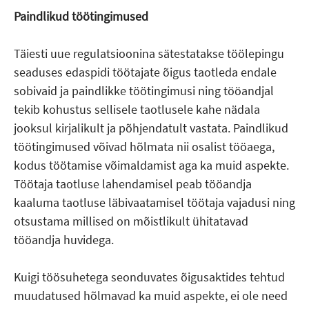
Paindlikud töötingimused
Täiesti uue regulatsioonina sätestatakse töölepingu
seaduses edaspidi töötajate õigus taotleda endale
sobivaid ja paindlikke töötingimusi ning tööandjal
tekib kohustus sellisele taotlusele kahe nädala
jooksul kirjalikult ja põhjendatult vastata. Paindlikud
töötingimused võivad hõlmata nii osalist tööaega,
kodus töötamise võimaldamist aga ka muid aspekte.
Töötaja taotluse lahendamisel peab tööandja
kaaluma taotluse läbivaatamisel töötaja vajadusi ning
otsustama millised on mõistlikult ühitatavad
tööandja huvidega.
Kuigi töösuhetega seonduvates õigusaktides tehtud
muudatused hõlmavad ka muid aspekte, ei ole need