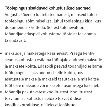
Töölepingus sisalduvad kohustuslikud andmed
Augustis täieneb loetelu teemadest, milliseid tuleb
töölepingu sõlmimisel igal juhul töölepingu kirjalikus
dokumendis käsitleda. Sellest tulenevalt on
tööandjad edaspidi kohustatud töötajat teavitama
täiendavalt:
maksude ja maksetega kaasnevast.
Praegu kehtiv
seadus kohustab esitama töötajale andmed maksude
ja maksete kohta. Edaspidi peavad tööandjad esitama
töölepingus lisaks andmed selle kohta, mis
asutustele makse ja makseid tasutakse ja mis kaitse
töötajale maksude või maksete tasumisega kaasneb.
tööandja pakutavatest koolitustest.
Koolitustest
teavitamise kohustus eeldab teavet üldise
koolituskorralduse, näiteks ettenähtud