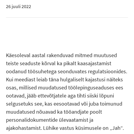
26 juuli 2022
Käesoleval aastal rakenduvad mitmed muutused
teiste seaduste kõrval ka pikalt kaasajastamist
oodanud töösuhetega seonduvates regulatsioonides.
Kui meediast leiab täna hulgaliselt kajastusi näiteks
osas, millised muudatused töölepinguseaduses ees
ootavad, jääb ettevõtjatele aga tihti siiski lõpuni
selgusetuks see, kas eesootavad või juba toimunud
muudatused nõuavad ka tööandjate poolt
personalidokumentide ülevaatamist ja
ajakohastamist. Lühike vastus küsimusele on „Jah“.