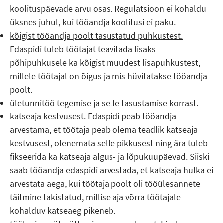
koolituspäevade arvu osas. Regulatsioon ei kohaldu
üksnes juhul, kui tööandja koolitusi ei paku.
kõigist tööandja poolt tasustatud puhkustest.
Edaspidi tuleb töötajat teavitada lisaks
põhipuhkusele ka kõigist muudest lisapuhkustest,
millele töötajal on õigus ja mis hüvitatakse tööandja
poolt.
ületunnitöö tegemise ja selle tasustamise korrast.
katseaja kestvusest.
Edaspidi peab tööandja
arvestama, et töötaja peab olema teadlik katseaja
kestvusest, olenemata selle pikkusest ning ära tuleb
fikseerida ka katseaja algus- ja lõpukuupäevad. Siiski
saab tööandja edaspidi arvestada, et katseaja hulka ei
arvestata aega, kui töötaja poolt oli tööülesannete
täitmine takistatud, millise aja võrra töötajale
kohalduv katseaeg pikeneb.