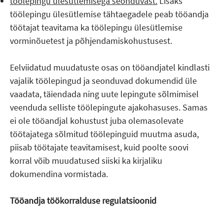
töölepingu ülesütlemisega seonduvast.
Lisaks
töölepingu ülesütlemise tähtaegadele peab tööandja
töötajat teavitama ka töölepingu ülesütlemise
vorminõuetest ja põhjendamiskohustusest.
Eelviidatud muudatuste osas on tööandjatel kindlasti
vajalik töölepingud ja seonduvad dokumendid üle
vaadata, täiendada ning uute lepingute sõlmimisel
veenduda selliste töölepingute ajakohasuses. Samas
ei ole tööandjal kohustust juba olemasolevate
töötajatega sõlmitud töölepinguid muutma asuda,
piisab töötajate teavitamisest, kuid poolte soovi
korral võib muudatused siiski ka kirjaliku
dokumendina vormistada.
Tööandja töökorralduse regulatsioonid