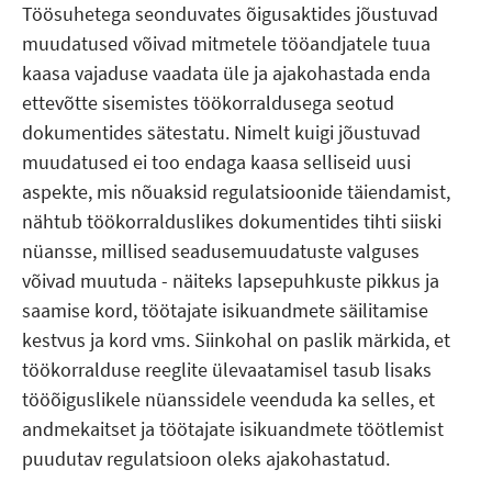
Töösuhetega seonduvates õigusaktides jõustuvad
muudatused võivad mitmetele tööandjatele tuua
kaasa vajaduse vaadata üle ja ajakohastada enda
ettevõtte sisemistes töökorraldusega seotud
dokumentides sätestatu. Nimelt kuigi jõustuvad
muudatused ei too endaga kaasa selliseid uusi
aspekte, mis nõuaksid regulatsioonide täiendamist,
nähtub töökorralduslikes dokumentides tihti siiski
nüansse, millised seadusemuudatuste valguses
võivad muutuda - näiteks lapsepuhkuste pikkus ja
saamise kord, töötajate isikuandmete säilitamise
kestvus ja kord vms. Siinkohal on paslik märkida, et
töökorralduse reeglite ülevaatamisel tasub lisaks
tööõiguslikele nüanssidele veenduda ka selles, et
andmekaitset ja töötajate isikuandmete töötlemist
puudutav regulatsioon oleks ajakohastatud.