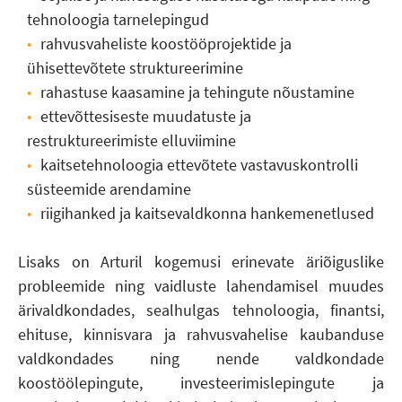
tehnoloogia tarnelepingud
rahvusvaheliste koostööprojektide ja
ühisettevõtete struktureerimine
rahastuse kaasamine ja tehingute nõustamine
ettevõttesiseste muudatuste ja
restruktureerimiste elluviimine
kaitsetehnoloogia ettevõtete vastavuskontrolli
süsteemide arendamine
riigihanked ja kaitsevaldkonna hankemenetlused
Lisaks on Arturil kogemusi erinevate äriõiguslike
probleemide ning vaidluste lahendamisel muudes
ärivaldkondades, sealhulgas tehnoloogia, finantsi,
ehituse, kinnisvara ja rahvusvahelise kaubanduse
valdkondades ning nende valdkondade
koostöölepingute, investeerimislepingute ja