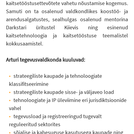
kaitsetööstusettevõtete vahetu nõustamise kogemus.
Samuti on ta osalenud valdkondlikes koostöö- ja
arendusalgatustes, sealhulgas osalenud mentorina
Darkstari üritustel Kiievis ning esinenud
kaitsetehnoloogia ja kaitsetööstuse teemalistel
kokkusaamistel.
Arturi tegevusvaldkonda kuuluvad:
strateegiliste kaupade ja tehnoloogiate
klassifitseerimine
strateegiliste kaupade sisse- ja väljaveo load
tehnoloogiate ja IP üleviimine eri jurisdiktsioonide
vahel
tegevusload ja registreeringud tugevalt
reguleeritud sektorites
sõjalise ja kahesuguse kasutusega kaupade ning