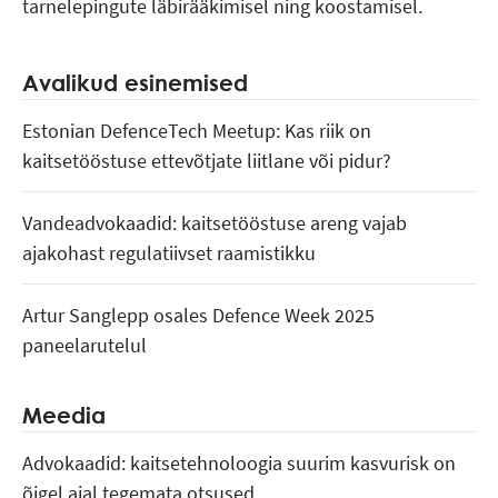
tarnelepingute läbirääkimisel ning koostamisel.
Avalikud esinemised
Estonian DefenceTech Meetup: Kas riik on
kaitsetööstuse ettevõtjate liitlane või pidur?
Vandeadvokaadid: kaitsetööstuse areng vajab
ajakohast regulatiivset raamistikku
Artur Sanglepp osales Defence Week 2025
paneelarutelul
Meedia
Advokaadid: kaitsetehnoloogia suurim kasvurisk on
õigel ajal tegemata otsused