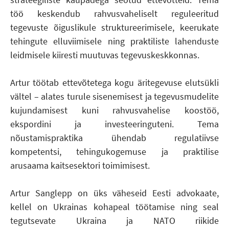
töö keskendub rahvusvaheliselt reguleeritud
tegevuste õiguslikule struktureerimisele, keerukate
tehingute elluviimisele ning praktiliste lahenduste
leidmisele kiiresti muutuvas tegevuskeskkonnas.
Artur töötab ettevõtetega kogu äritegevuse elutsükli
vältel – alates turule sisenemisest ja tegevusmudelite
kujundamisest kuni rahvusvahelise koostöö,
ekspordini ja investeeringuteni. Tema
nõustamispraktika ühendab regulatiivse
kompetentsi, tehingukogemuse ja praktilise
arusaama kaitsesektori toimimisest.
Artur Sanglepp on üks väheseid Eesti advokaate,
kellel on Ukrainas kohapeal töötamise ning seal
tegutsevate Ukraina ja NATO riikide