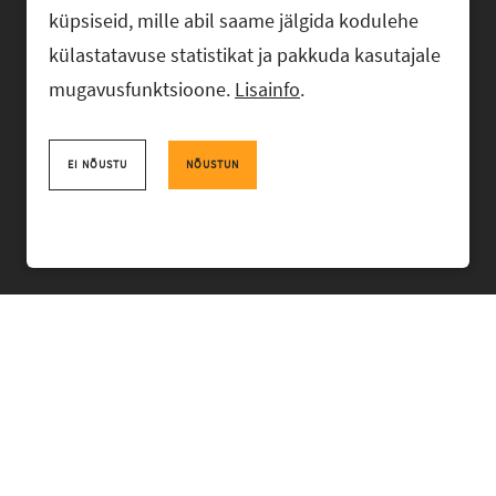
küpsiseid, mille abil saame jälgida kodulehe
külastatavuse statistikat ja pakkuda kasutajale
mugavusfunktsioone.
Lisainfo
.
Advokaadibüroo RASK, Ahtri 6, 10151 Tallinn, Eesti
+372 618 0820
,
rask@rask.ee
, www.rask.ee
EI NÕUSTU
NÕUSTUN
Facebook
|
Linkedin
MEESKOND
VALDKONNAD
KOGEMUS
BÜROO
UUDISED
PRO BONO