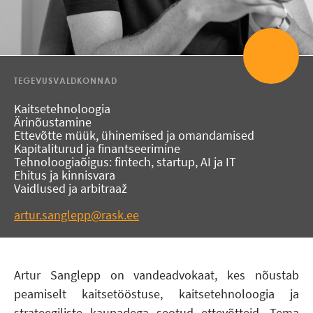
TEGEVUSVALDKONNAD
Kaitsetehnoloogia
Ärinõustamine
Ettevõtte müük, ühinemised ja omandamised
Kapitaliturud ja finantseerimine
Tehnoloogiaõigus: fintech, startup, AI ja IT
Ehitus ja kinnisvara
Vaidlused ja arbitraaž
artur.sanglepp@rask.ee
Artur Sanglepp on vandeadvokaat, kes nõustab
peamiselt kaitsetööstuse, kaitsetehnoloogia ja
strateegiliste kaupadega seotud ettevõtteid. Tema