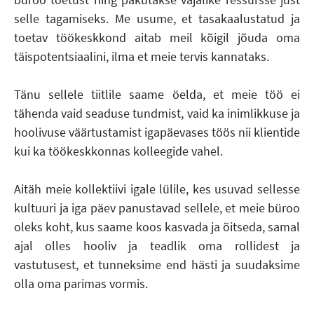
selle tagamiseks. Me usume, et tasakaalustatud ja
toetav töökeskkond aitab meil kõigil jõuda oma
täispotentsiaalini, ilma et meie tervis kannataks.
Tänu sellele tiitlile saame öelda, et meie töö ei
tähenda vaid seaduse tundmist, vaid ka inimlikkuse ja
hoolivuse väärtustamist igapäevases töös nii klientide
kui ka töökeskkonnas kolleegide vahel.
Aitäh meie kollektiivi igale lülile, kes usuvad sellesse
kultuuri ja iga päev panustavad sellele, et meie büroo
oleks koht, kus saame koos kasvada ja õitseda, samal
ajal olles hooliv ja teadlik oma rollidest ja
vastutusest, et tunneksime end hästi ja suudaksime
olla oma parimas vormis.