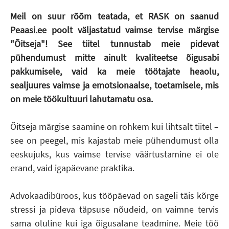
Meil on suur rõõm teatada, et RASK on saanud
Peaasi.ee
poolt väljastatud vaimse tervise märgise
"Õitseja"! See tiitel tunnustab meie pidevat
pühendumust mitte ainult kvaliteetse õigusabi
pakkumisele, vaid ka meie töötajate heaolu,
sealjuures vaimse ja emotsionaalse, toetamisele, mis
on meie töökultuuri lahutamatu osa.
Õitseja märgise saamine on rohkem kui lihtsalt tiitel –
see on peegel, mis kajastab meie pühendumust olla
eeskujuks, kus vaimse tervise väärtustamine ei ole
erand, vaid igapäevane praktika.
Advokaadibüroos, kus tööpäevad on sageli täis kõrge
stressi ja pideva täpsuse nõudeid, on vaimne tervis
sama oluline kui iga õigusalane teadmine. Meie töö