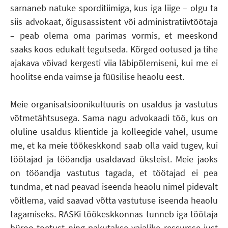
sarnaneb natuke sporditiimiga, kus iga liige – olgu ta
siis advokaat, õigusassistent või administratiivtöötaja
– peab olema oma parimas vormis, et meeskond
saaks koos edukalt tegutseda. Kõrged ootused ja tihe
ajakava võivad kergesti viia läbipõlemiseni, kui me ei
hoolitse enda vaimse ja füüsilise heaolu eest.
Meie organisatsioonikultuuris on usaldus ja vastutus
võtmetähtsusega. Sama nagu advokaadi töö, kus on
oluline usaldus klientide ja kolleegide vahel, usume
me, et ka meie töökeskkond saab olla vaid tugev, kui
töötajad ja tööandja usaldavad üksteist. Meie jaoks
on tööandja vastutus tagada, et töötajad ei pea
tundma, et nad peavad iseenda heaolu nimel pidevalt
võitlema, vaid saavad võtta vastutuse iseenda heaolu
tagamiseks. RASKi töökeskkonnas tunneb iga töötaja
büroo toetust ning pakutakse vajalike ressursse just