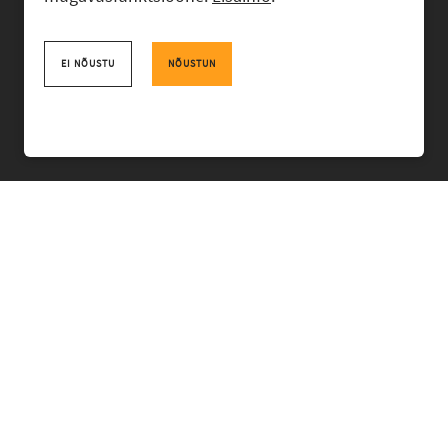
Advokaadibüroo RASK, Ahtri 6, 10151 Tallinn, Eesti
+372 618 0820
,
rask@rask.ee
, www.rask.ee
EI NÕUSTU
NÕUSTUN
Facebook
|
Linkedin
MEESKOND
VALDKONNAD
KOGEMUS
BÜROO
UUDISED
PRO BONO
TUDENGILE
TÖÖPAKKUMISED